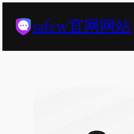
跳
至
safew官网网站
内
容