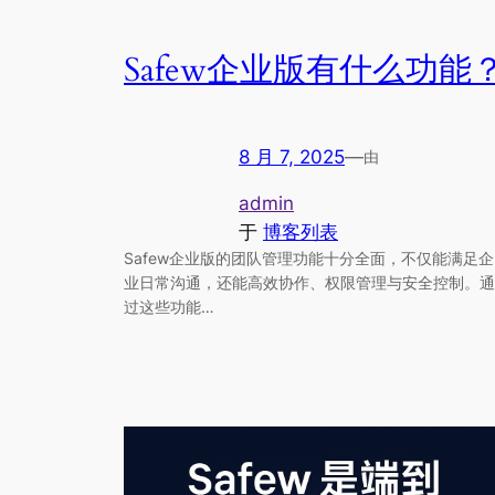
Safew企业版有什么功能
8 月 7, 2025
—
由
admin
于
博客列表
Safew企业版的团队管理功能十分全面，不仅能满足企
业日常沟通，还能高效协作、权限管理与安全控制。通
过这些功能…