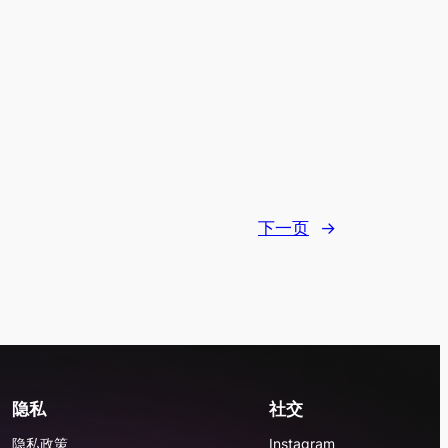
下一页
→
隐私
社交
隐私政策
Instagram