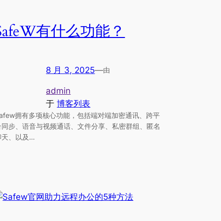
SafeW有什么功能？
8 月 3, 2025
—
由
admin
于
博客列表
Safew拥有多项核心功能，包括端对端加密通讯、跨平
台同步、语音与视频通话、文件分享、私密群组、匿名
聊天、以及…