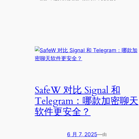
SafeW 对比 Signal 和
Telegram：哪款加密聊天
软件更安全？
6 月 7, 2025
—
由