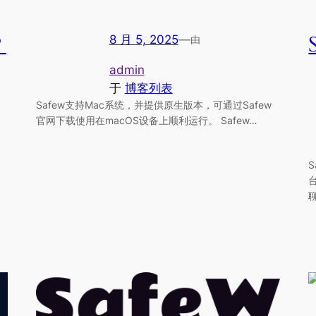
？
8 月 5, 2025
—
由
admin
于
博客列表
Safew支持Mac系统，并提供原生版本，可通过Safew
官网下载使用在macOS设备上顺利运行。 Safew…