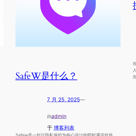
SafeW是什么？
7 月 25, 2025
—
admin
由
于
博客列表
Safew是一款以隐私保护为核心设计的即时通讯软件，