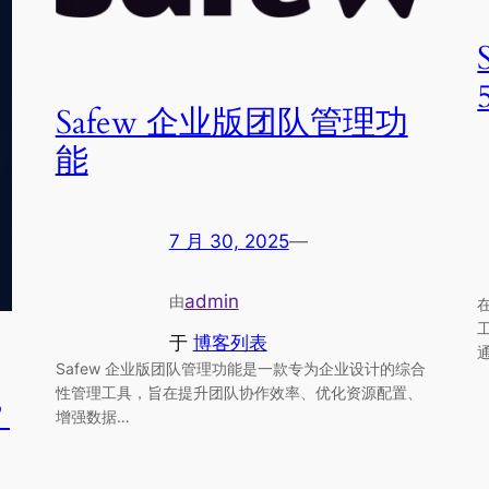
Safew 企业版团队管理功
能
7 月 30, 2025
—
admin
由
于
博客列表
Safew 企业版团队管理功能是一款专为企业设计的综合
性管理工具，旨在提升团队协作效率、优化资源配置、
？
增强数据…