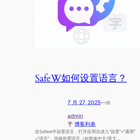
SafeW如何设置语言？
7 月 27, 2025
—
由
admin
于
博客列表
在Safew中设置语言，打开应用后进入“设置”>“通用”
>“语言”，选择所需语言（如简体中文/英文…