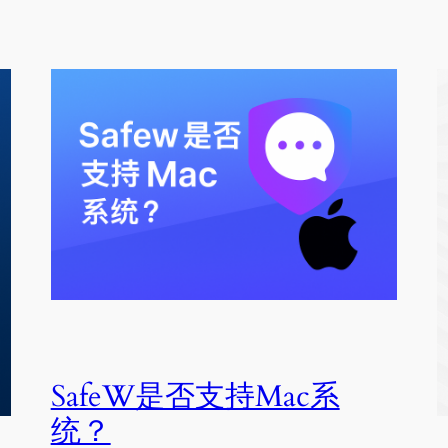
SafeW是否支持Mac系
统？