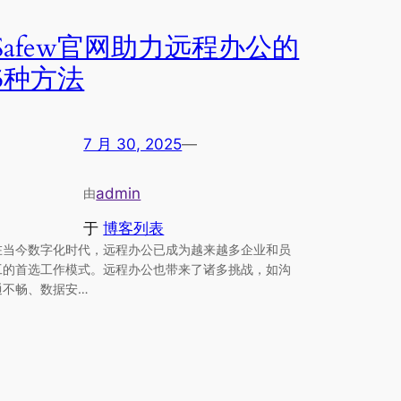
Safew官网助力远程办公的
5种方法
7 月 30, 2025
—
admin
由
于
博客列表
在当今数字化时代，远程办公已成为越来越多企业和员
工的首选工作模式。远程办公也带来了诸多挑战，如沟
通不畅、数据安…