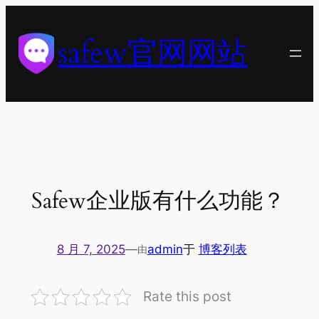
跳
至
safew官网网站
内
容
Safew企业版有什么功能？
8 月 7, 2025
—
admin
于
博客列表
由
Rate this post