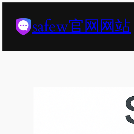
跳
至
safew官网网站
内
容